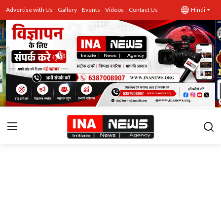
Advertise with Us
Gallery
Events
Videos
Contact Us
Hindi
उत्तर प्रदेश
Advertise with Us
Events
राज्य
Gallery
राजनीति
Contacts
इतिहास \ साहित्य
शिक्षा\रोजगार