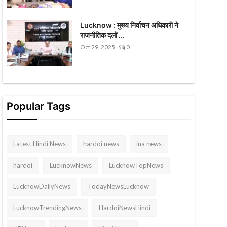
Lucknow : मुख्य निर्वाचन अधिकारी ने
राजनीतिक दलों ...
Oct 29, 2025
0
Popular Tags
Latest Hindi News
hardoi news
ina news
hardoi
LucknowNews
LucknowTopNews
LucknowDailyNews
TodayNewsLucknow
LucknowTrendingNews
HardoiNewsHindi