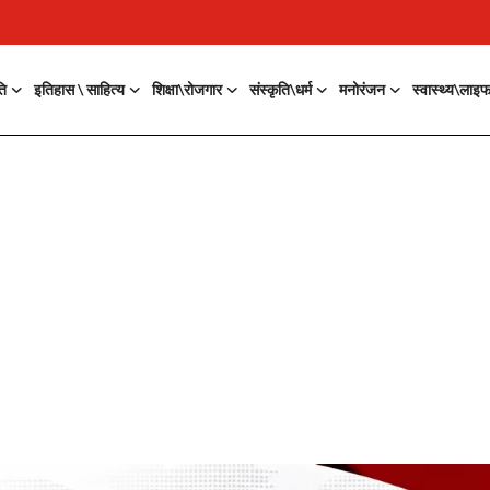
ति
इतिहास \ साहित्य
शिक्षा\रोजगार
संस्कृति\धर्म
मनोरंजन
स्वास्थ्य\लाइ