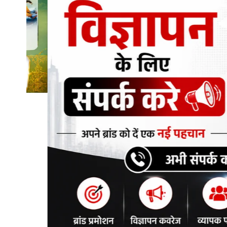
शिक्षा\रोजगार
संस्कृति\धर्म
मनोरंजन
स्वास्थ्य\लाइफस्टाइल
जुर्म
विशेष स्टोरी
अजब गजब
कृषि
नई दिल्ली
टेक्नोलॉजी / बिजनेस