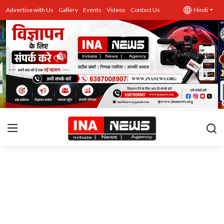
Advertise with Us
Gallery
Events
Videos
Contact Us
Hindi
उत्तर प्रदेश
Advertise with Us
Events
राज्य
Gallery
राजनीति
Contacts
इतिहास \ साहित्य
शिक्षा\रोजगार