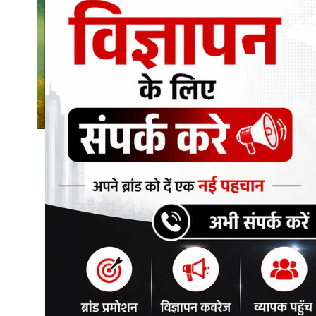
शिक्षा\रोजगार
संस्कृति\धर्म
मनोरंजन
स्वास्थ्य\लाइफस्टाइल
जुर्म
विशेष स्टोरी
अजब गजब
नई दिल्ली
कृषि
टेक्नोलॉजी / बिजनेस