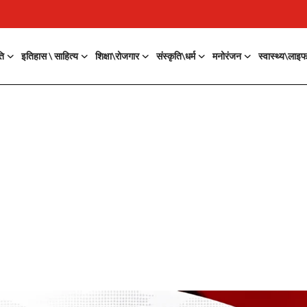
ति
इतिहास \ साहित्य
शिक्षा\रोजगार
संस्कृति\धर्म
मनोरंजन
स्वास्थ्य\लाइ