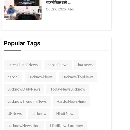
राजनीतिक दलों ...
Oct 29, 2025
0
Popular Tags
Latest Hindi News
hardoi news
ina news
hardoi
LucknowNews
LucknowTopNews
LucknowDailyNews
TodayNewsLucknow
LucknowTrendingNews
HardoiNewsHindi
UPNews
Lucknow
Hindi News
LucknowNewsHindi
HindiNewsLucknow