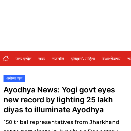
संस्कृति\धर्म
मनोरंजन
स्वास्थ्य\लाइफस्टाइल
जुर्म
विशेष स्टोरी
उत्तर प्रदेश
राज्य
राजनीति
इतिहास \ साहित्य
शिक्षा\रोजगार
सं
अजब गजब
नई दिल्ली
अयोध्या न्यूज़
Ayodhya News: Yogi govt eyes
कृषि
new record by lighting 25 lakh
टेक्नोलॉजी / बिजनेस
diyas to illuminate Ayodhya
खेल
150 tribal representatives from Jharkhand
वायरल न्यूज़