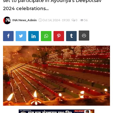
set to participate in Ayodhya's Deepotsav
2024 celebrations...
INA News_Admin
Oct 14, 2024 - 19:30
0
56