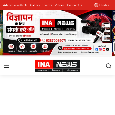
Advertise with Us
Gallery
Events
Videos
Contact Us
Hindi
उत्तर प्रदेश
Advertise with Us
Events
राज्य
Gallery
राजनीति
Contacts
इतिहास \ साहित्य
शिक्षा\रोजगार