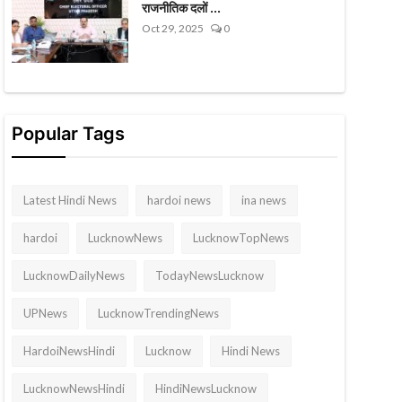
राजनीतिक दलों ...
Oct 29, 2025
0
Popular Tags
Latest Hindi News
hardoi news
ina news
hardoi
LucknowNews
LucknowTopNews
LucknowDailyNews
TodayNewsLucknow
UPNews
LucknowTrendingNews
HardoiNewsHindi
Lucknow
Hindi News
LucknowNewsHindi
HindiNewsLucknow