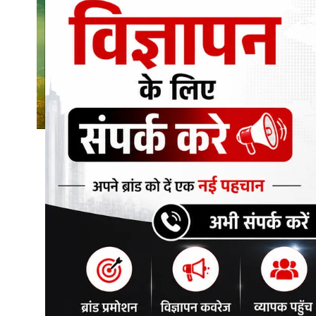
शिक्षा\रोजगार
संस्कृति\धर्म
मनोरंजन
स्वास्थ्य\लाइफस्टाइल
जुर्म
विशेष स्टोरी
अजब गजब
कृषि
नई दिल्ली
टेक्नोलॉजी / बिजनेस