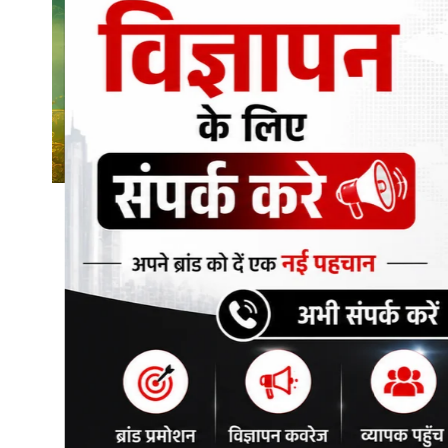
शिक्षा\रोजगार
संस्कृति\धर्म
मनोरंजन
स्वास्थ्य\लाइफस्टाइल
जुर्म
विशेष स्टोरी
अजब गजब
कृषि
नई दिल्ली
टेक्नोलॉजी / बिजनेस