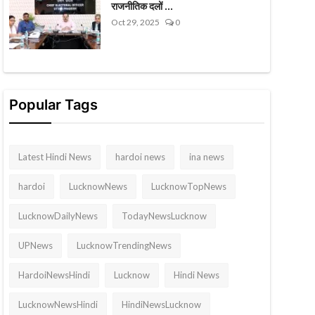
राजनीतिक दलों ...
Oct 29, 2025
0
Popular Tags
Latest Hindi News
hardoi news
ina news
hardoi
LucknowNews
LucknowTopNews
LucknowDailyNews
TodayNewsLucknow
UPNews
LucknowTrendingNews
HardoiNewsHindi
Lucknow
Hindi News
LucknowNewsHindi
HindiNewsLucknow