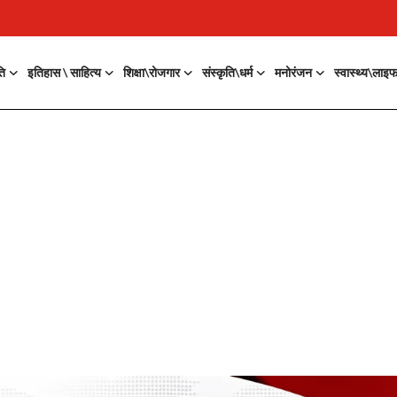
ति
इतिहास \ साहित्य
शिक्षा\रोजगार
संस्कृति\धर्म
मनोरंजन
स्वास्थ्य\लाइ