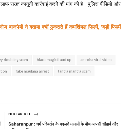
लाफ सख्त कानूनी कार्रवाई करने की मांग की है। पुलिस वीडियो और
 ने बताया क्यों ठुकराते हैं कमर्शियल फिल्में, 'बड़ी फिल्में
y doubling scam
black magic fraud up
amroha viral video
ation
fake maulana arrest
tantra mantra scam
E
NEXT ARTICLE
ी
Saharanpur : धर्म परिवर्तन के बदलते मामलों के बीच आपसी सौहार्द और