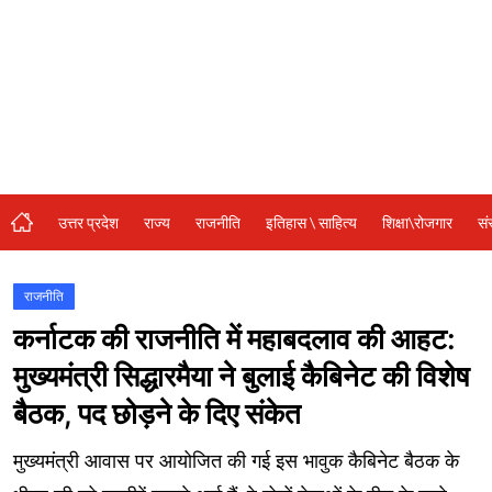
संस्कृति\धर्म
मनोरंजन
स्वास्थ्य\लाइफस्टाइल
जुर्म
विशेष स्टोरी
उत्तर प्रदेश
राज्य
राजनीति
इतिहास \ साहित्य
शिक्षा\रोजगार
सं
अजब गजब
नई दिल्ली
राजनीति
कर्नाटक की राजनीति में महाबदलाव की आहट:
कृषि
मुख्यमंत्री सिद्धारमैया ने बुलाई कैबिनेट की विशेष
टेक्नोलॉजी / बिजनेस
बैठक, पद छोड़ने के दिए संकेत
खेल
मुख्यमंत्री आवास पर आयोजित की गई इस भावुक कैबिनेट बैठक के
वायरल न्यूज़