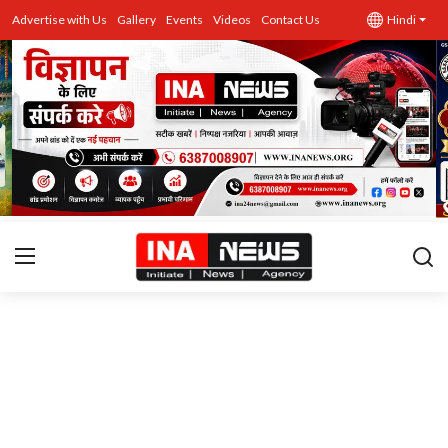
Advertise with Us
Gallery
Events
Videos
Contact Us
Hindi
उत्तर प्रदेश
Advertise with Us
Events
राज्य
Gallery
राजनीति
Contacts
इतिहास \ साहित्य
शिक्षा\रोजगार