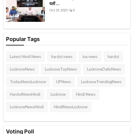
दलों ...
Oct 29, 2025
0
Popular Tags
Latest Hindi News
hardoi news
ina news
hardoi
LucknowNews
LucknowTopNews
LucknowDailyNews
TodayNewsLucknow
UPNews
LucknowTrendingNews
HardoiNewsHindi
Lucknow
Hindi News
LucknowNewsHindi
HindiNewsLucknow
Voting Poll