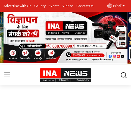
Advertise with Us
Gallery
Events
Videos
Contact Us
Hindi
उत्तर प्रदेश
Advertise with Us
Events
राज्य
Gallery
राजनीति
Contacts
इतिहास \ साहित्य
शिक्षा\रोजगार