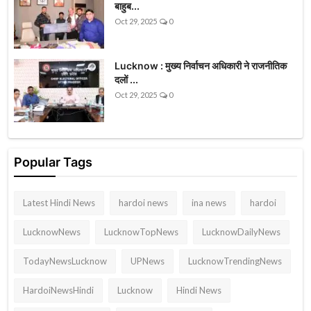
बाहुब...
Oct 29, 2025
0
Lucknow : मुख्य निर्वाचन अधिकारी ने राजनीतिक
दलों ...
Oct 29, 2025
0
Popular Tags
Latest Hindi News
hardoi news
ina news
hardoi
LucknowNews
LucknowTopNews
LucknowDailyNews
TodayNewsLucknow
UPNews
LucknowTrendingNews
HardoiNewsHindi
Lucknow
Hindi News