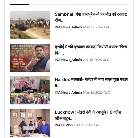
राजनीति
Sambhal: गंगा एक्सप्रेस-वे पर मौत की रफ्तार:
Contacts
रॉन्ग...
INA News_Admin
May 26, 2026
0
इतिहास \ साहित्य
हरदोई में रवि प्रकाश का बड़ा सियासी बयान: 'जिस
शिक्षा\रोजगार
दिन...
INA News_Admin
Apr 18, 2026
0
संस्कृति\धर्म
मनोरंजन
Hardoi: मल्लावां- बेहंदर में 'माय भारत युवा मंडल
व...
INA News_Admin
Mar 26, 2026
0
टीवी
बॉलीवुड
Lucknow : मंत्री नंदी ने रणभूमि 1.0 क्लैश
ऑफ बाहुब...
स्वास्थ्य\लाइफस्टाइल
INA NEWS2
Oct 29, 2025
0
जुर्म