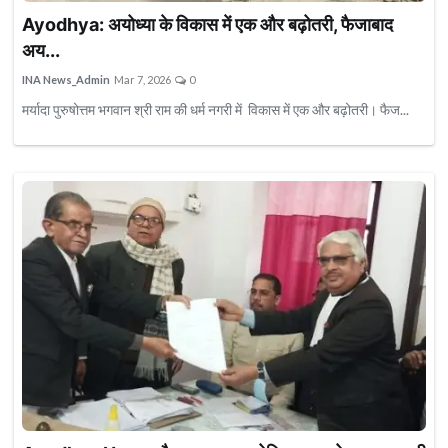
कानपुर न्यूज़
Ayodhya: अयोध्या के विकास में एक और बढ़ोतरी, फैजाबाद
प्रयागराज न्यूज़
अय...
शाहजहांपुर न्यूज़
INA News_Admin
Mar 7, 2026
0
अमरोहा न्यूज़
मर्यादा पुरुषोत्तम भगवान श्री राम की धर्म नगरी में विकास में एक और बढ़ोतरी। फैज...
गोरखपुर न्यूज़
हाथरस न्यूज़
कासगंज न्यूज़
मथुरा न्यूज़
सहारनपुर न्यूज़
कन्नौज न्यूज़
अमेठी न्यूज़
मुरादाबाद न्यूज़
मऊ न्यूज़
बाराबंकी न्यूज़