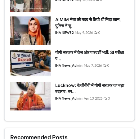
गाजीपुर न्यूज़
Advertise with Us
AIMIM नेता की मदद से छिपी थी निदा खान,
पुलिस ने सु...
Events
INA NEWS2
May 9, 2026
0
राज्य
योगी सरकार में तेज और पारदर्शी भर्ती: SI परीक्षा
प...
महाराष्ट्र न्यूज़
INA News_Admin
May 7, 2026
0
झारखण्ड न्यूज़
उत्तराखंड न्यूज़
Lucknow: केजीबीवी में योगी सरकार का बड़ा
बदलाव: भर...
बिहार न्यूज़
INA News_Admin
Apr 13, 2026
0
हरियाणा न्यूज़
मध्य प्रदेश न्यूज़
Gallery
Recommended Posts