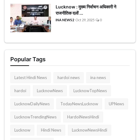
Lucknow : मुख्य निर्वाचन अधिकारी ने
विशेष स्टोरी
राजनीतिक दलों ...
INA NEWS2
Oct 29, 2025
0
अजब गजब
कृषि
नई दिल्ली
Popular Tags
टेक्नोलॉजी / बिजनेस
Latest Hindi News
hardoi news
ina news
खेल
hardoi
LucknowNews
LucknowTopNews
LucknowDailyNews
TodayNewsLucknow
UPNews
क्रिकेट
LucknowTrendingNews
HardoiNewsHindi
वायरल न्यूज़
Lucknow
Hindi News
LucknowNewsHindi
About Us
Contact