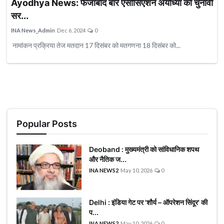
Ayodhya News: फैजाबाद बार एसोसिएशन अयोध्या का चुनावी
लखनऊ न्यूज़
सर...
वाराणसी न्यूज़
INA News_Admin
Dec 6, 2024
0
सीतापुर न्यूज़
नामांकन प्रक्रिया तेज मतदान 17 दिसंबर को मतगणना 18 दिसंबर को...
बलरामपुर न्यूज़
अम्बेडकरनगर न्यूज़
हापुड़ न्यूज़
आगरा न्यूज़
Popular Posts
बिजनौर न्यूज़
लखीमपुर- खीरी न्यूज़
Deoband : मुख्यमंत्री को सांविधानिक शपथ
अयोध्या न्यूज़
और नैतिक ज...
INA NEWS2
May 10, 2026
0
संत कबीर नगर
पीलीभीत न्यूज़
Delhi : इंडिया गेट पर 'शौर्य – ऑपरेशन सिंदूर' की
श्रावस्ती न्यूज़
प...
INA NEWS2
May 10, 2026
0