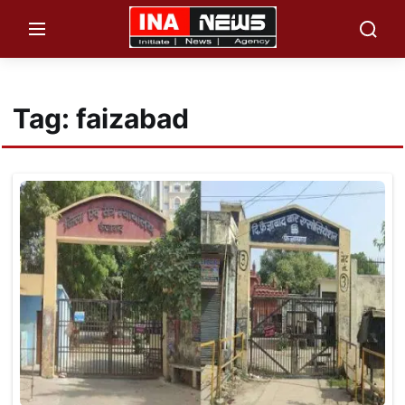
×
Menu
Tag: faizabad
Home
उत्तर प्रदेश
महाकुम्भ नगर
हरदोई न्यूज़
मैनपुरी न्यूज़
संभल न्यूज़
बलिया न्यूज़
देवबंद न्यूज़