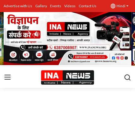
Advertise with Us
Gallery
Events
Videos
Contact Us
Hindi
उत्तर प्रदेश
Advertise with Us
Events
राज्य
Gallery
राजनीति
Contacts
इतिहास \ साहित्य
शिक्षा\रोजगार