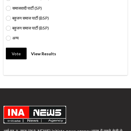
समाजवादी पार्टी (SP)
बहुजन समाज पार्टी (BSP)
बहुजन समाज पार्टी (BSP)
अन्य
Vote
View Results
आई.एन. ए. न्यूज़ (INA NEWS) initiate news agency भारत में सबसे तेजी से