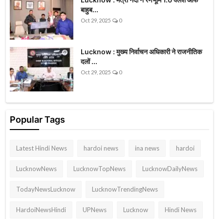
बाहुब...
Oct 29, 2025
0
Lucknow : मुख्य निर्वाचन अधिकारी ने राजनीतिक
दलों ...
Oct 29, 2025
0
Popular Tags
Latest Hindi News
hardoi news
ina news
hardoi
LucknowNews
LucknowTopNews
LucknowDailyNews
TodayNewsLucknow
LucknowTrendingNews
HardoiNewsHindi
UPNews
Lucknow
Hindi News