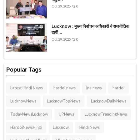
Oct 29, 2025
0
Lucknow : मुख्य निर्वाचन अधिकारी ने राजनीतिक
दलों ...
Oct 29, 2025
0
Popular Tags
Latest Hindi News
hardoi news
ina news
hardoi
LucknowNews
LucknowTopNews
LucknowDailyNews
TodayNewsLucknow
UPNews
LucknowTrendingNews
HardoiNewsHindi
Lucknow
Hindi News