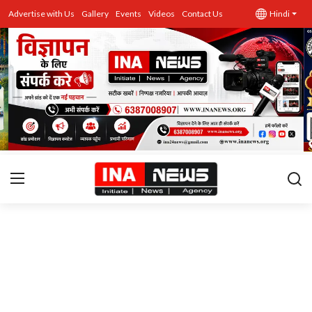
Advertise with Us
Gallery
Events
Videos
Contact Us
Hindi
उत्तर प्रदेश
Advertise with Us
Events
राज्य
Gallery
राजनीति
Contacts
इतिहास \ साहित्य
शिक्षा\रोजगार