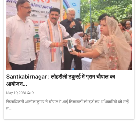
संस्कृति\धर्म
मनोरंजन
स्वास्थ्य\लाइफस्टाइल
जुर्म
विशेष स्टोरी
अजब गजब
Santkabirnagar : लोहरौली ठकुरई में ग्राम चौपाल का
नई दिल्ली
आयोजन...
May 10, 2026
0
कृषि
जिलाधिकारी आलोक कुमार ने चौपाल में आई शिकायतों को दर्ज कर अधिकारियों को उन्हें
त...
टेक्नोलॉजी / बिजनेस
खेल
वायरल न्यूज़