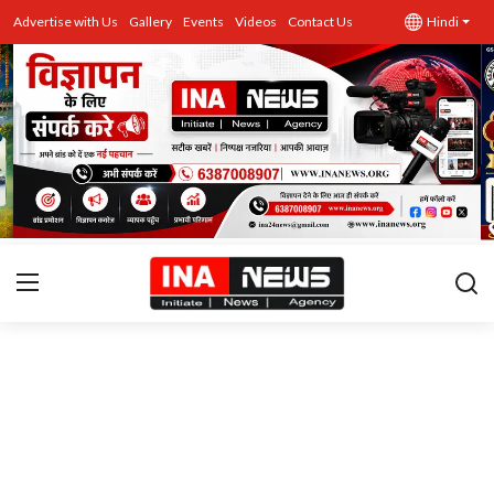
Advertise with Us
Gallery
Events
Videos
Contact Us
Hindi
उत्तर प्रदेश
Advertise with Us
Events
राज्य
Gallery
राजनीति
Contacts
इतिहास \ साहित्य
शिक्षा\रोजगार