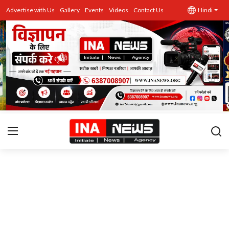
Advertise with Us
Gallery
Events
Videos
Contact Us
Hindi
उत्तर प्रदेश
Advertise with Us
Events
राज्य
Gallery
राजनीति
Contacts
इतिहास \ साहित्य
शिक्षा\रोजगार