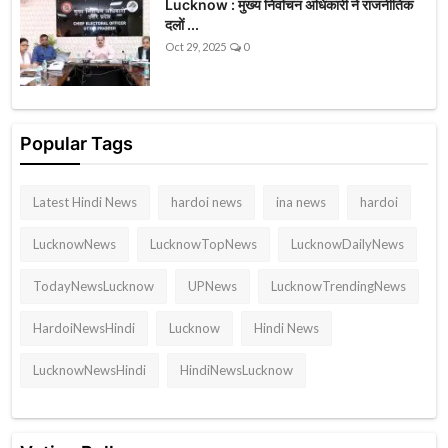
Lucknow : मुख्य निर्वाचन अधिकारी ने राजनीतिक
दलों ...
Oct 29, 2025
0
Popular Tags
Latest Hindi News
hardoi news
ina news
hardoi
LucknowNews
LucknowTopNews
LucknowDailyNews
TodayNewsLucknow
UPNews
LucknowTrendingNews
HardoiNewsHindi
Lucknow
Hindi News
LucknowNewsHindi
HindiNewsLucknow