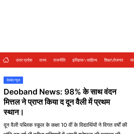
संस्कृति\धर्म
मनोरंजन
स्वास्थ्य\लाइफस्टाइल
जुर्म
विशेष स्टोरी
उत्तर प्रदेश
राज्य
राजनीति
इतिहास \ साहित्य
शिक्षा\रोजगार
सं
अजब गजब
कृषि
देवबंद न्यूज़
Deoband News: 98% के साथ वंदन
नई दिल्ली
मित्तल ने प्राप्त किया द दून वैली में प्रथम
टेक्नोलॉजी / बिजनेस
स्थान।
खेल
दून वैली पब्लिक स्कूल के कक्षा 10 वीं के विद्यार्थियों ने विगत वर्षों की
वायरल न्यूज़