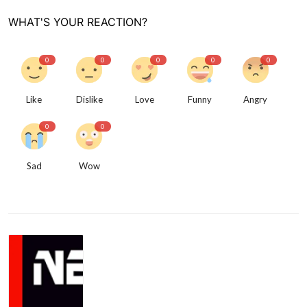
WHAT'S YOUR REACTION?
0
0
0
0
0
Like
Dislike
Love
Funny
Angry
0
0
Sad
Wow