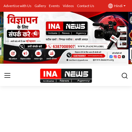
Advertise with Us
Gallery
Events
Videos
Contact Us
Hindi
उत्तर प्रदेश
Advertise with Us
Events
राज्य
Gallery
राजनीति
Contacts
इतिहास \ साहित्य
शिक्षा\रोजगार