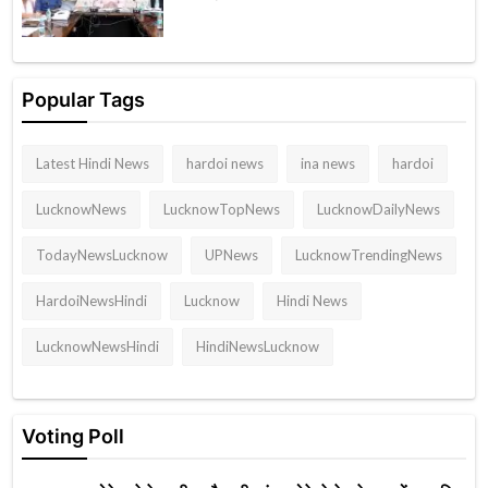
Popular Tags
Latest Hindi News
hardoi news
ina news
hardoi
LucknowNews
LucknowTopNews
LucknowDailyNews
TodayNewsLucknow
UPNews
LucknowTrendingNews
HardoiNewsHindi
Lucknow
Hindi News
LucknowNewsHindi
HindiNewsLucknow
Voting Poll