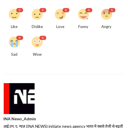
0
0
0
0
0
Like
Dislike
Love
Funny
Angry
0
0
Sad
Wow
INA News_Admin
आई.एन. ए. न्यूज़ (INA NEWS) initiate news agency भारत में सबसे तेजी से बढ़ती