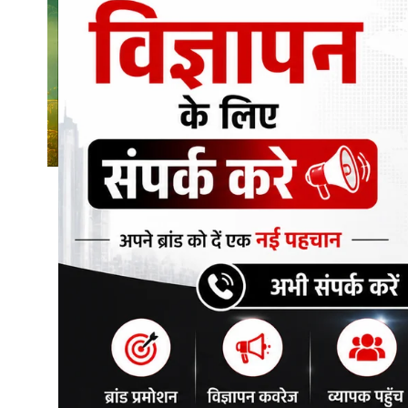
शिक्षा\रोजगार
संस्कृति\धर्म
मनोरंजन
स्वास्थ्य\लाइफस्टाइल
जुर्म
विशेष स्टोरी
अजब गजब
कृषि
नई दिल्ली
टेक्नोलॉजी / बिजनेस