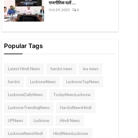
राजनीतिक दलों ...
Oct 29, 2025
0
Popular Tags
Latest Hindi News
hardoi news
ina news
hardoi
LucknowNews
LucknowTopNews
LucknowDailyNews
TodayNewsLucknow
LucknowTrendingNews
HardoiNewsHindi
UPNews
Lucknow
Hindi News
LucknowNewsHindi
HindiNewsLucknow