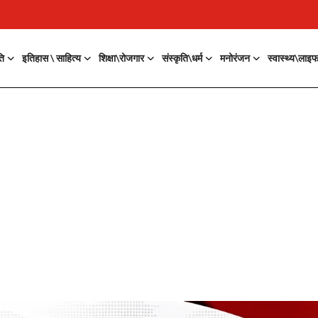
ति
इतिहास \ साहित्य
शिक्षा\रोजगार
संस्कृति\धर्म
मनोरंजन
स्वास्थ्य\लाइ