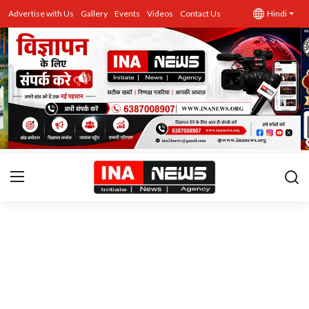
Advertise with Us
Gallery
Events
Videos
Contact Us
Hindi
उत्तर प्रदेश
Advertise with Us
Events
राज्य
Gallery
राजनीति
Contacts
इतिहास \ साहित्य
शिक्षा\रोजगार