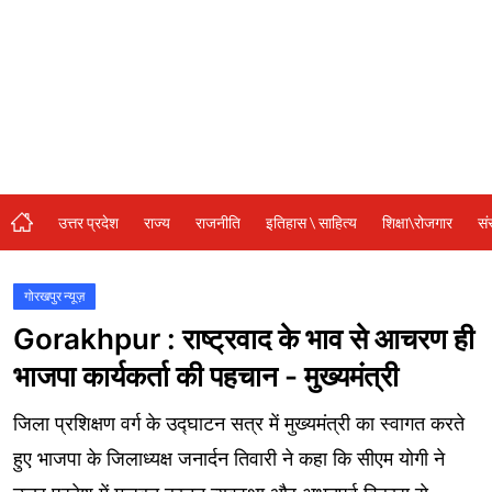
संस्कृति\धर्म
मनोरंजन
स्वास्थ्य\लाइफस्टाइल
जुर्म
विशेष स्टोरी
उत्तर प्रदेश
राज्य
राजनीति
इतिहास \ साहित्य
शिक्षा\रोजगार
सं
अजब गजब
कृषि
गोरखपुर न्यूज़
Gorakhpur : राष्ट्रवाद के भाव से आचरण ही
नई दिल्ली
भाजपा कार्यकर्ता की पहचान - मुख्यमंत्री
टेक्नोलॉजी / बिजनेस
जिला प्रशिक्षण वर्ग के उद्घाटन सत्र में मुख्यमंत्री का स्वागत करते
खेल
हुए भाजपा के जिलाध्यक्ष जनार्दन तिवारी ने कहा कि सीएम योगी ने
वायरल न्यूज़