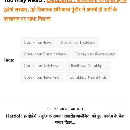
You May Read :
Deoband : अधिकारियों की तानाशाही से
डूबेगी सरकार, पूर्व विधायक शशिबाला पुंडीर ने अपनी ही पार्टी के
प्रशासन पर साधा निशाना
GorakhpurNews
GorakhpurTopNews
GorakhpurTrendingNews
TodayNewsGorakhpur
Tags:
GorakhpurDailyNews
HindiNewsGorakhpur
GorakhpurNewsHindi
GorakhpurNewsHindi
PREVIOUS ARTICLE
Hardoi : हरदोई में अनुदेशक सम्मान समारोह आयोजित, बढ़े हुए मानदेय के चेक
पाकर खिल...