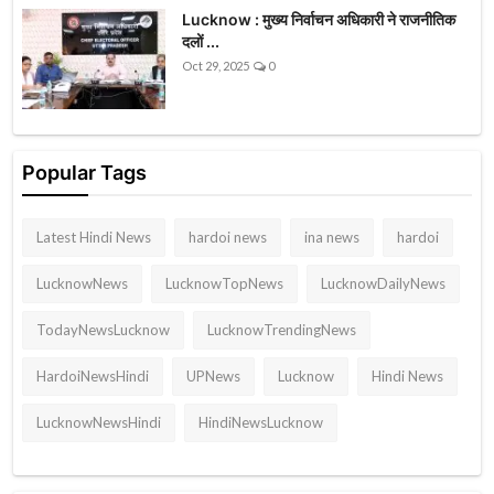
Lucknow : मुख्य निर्वाचन अधिकारी ने राजनीतिक
दलों ...
Oct 29, 2025
0
Popular Tags
Latest Hindi News
hardoi news
ina news
hardoi
LucknowNews
LucknowTopNews
LucknowDailyNews
TodayNewsLucknow
LucknowTrendingNews
HardoiNewsHindi
UPNews
Lucknow
Hindi News
LucknowNewsHindi
HindiNewsLucknow