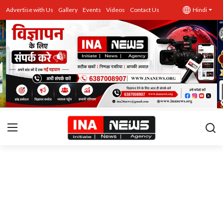
Advertise with Us
Gallery
Events
Videos
Contact Us
Hindi
उत्तर प्रदेश
Advertise with Us
Events
राज्य
Gallery
राजनीति
Contacts
इतिहास \ साहित्य
शिक्षा\रोजगार