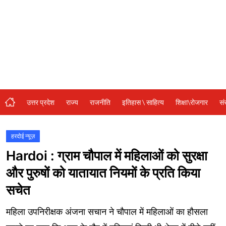
संस्कृति\धर्म
मनोरंजन
स्वास्थ्य\लाइफस्टाइल
जुर्म
विशेष स्टोरी
उत्तर प्रदेश
राज्य
राजनीति
इतिहास \ साहित्य
शिक्षा\रोजगार
सं
अजब गजब
नई दिल्ली
हरदोई न्यूज़
Hardoi : ग्राम चौपाल में महिलाओं को सुरक्षा
कृषि
और पुरुषों को यातायात नियमों के प्रति किया
टेक्नोलॉजी / बिजनेस
सचेत
खेल
महिला उपनिरीक्षक अंजना सचान ने चौपाल में महिलाओं का हौसला
वायरल न्यूज़