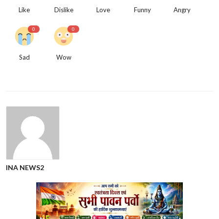
Like
Dislike
Love
Funny
Angry
0
0
Sad
Wow
INA NEWS2