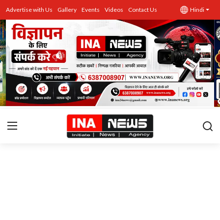
Advertise with Us
Gallery
Events
Videos
Contact Us
Hindi
उत्तर प्रदेश
Advertise with Us
Events
राज्य
Gallery
राजनीति
Contacts
इतिहास \ साहित्य
शिक्षा\रोजगार