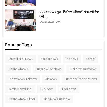
Lucknow : मुख्य निर्वाचन अधिकारी ने राजनीतिक
दलों ...
Oct 29, 2025
0
Popular Tags
Latest Hindi News
hardoi news
ina news
hardoi
LucknowNews
LucknowTopNews
LucknowDailyNews
TodayNewsLucknow
UPNews
LucknowTrendingNews
HardoiNewsHindi
Lucknow
Hindi News
LucknowNewsHindi
HindiNewsLucknow