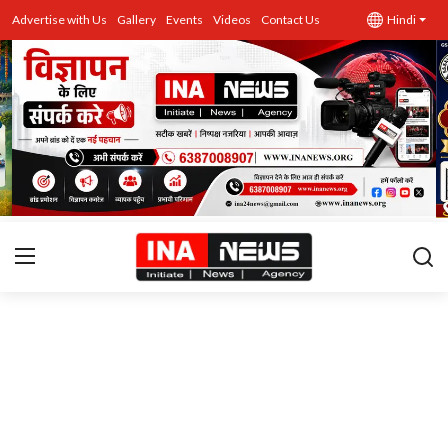
Advertise with Us
Gallery
Events
Videos
Contact Us
Hindi
उत्तर प्रदेश
Advertise with Us
Events
राज्य
Gallery
राजनीति
Contacts
इतिहास \ साहित्य
शिक्षा\रोजगार