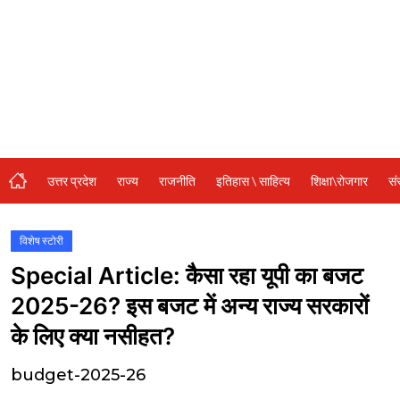
संस्कृति\धर्म
मनोरंजन
स्वास्थ्य\लाइफस्टाइल
जुर्म
विशेष स्टोरी
उत्तर प्रदेश
राज्य
राजनीति
इतिहास \ साहित्य
शिक्षा\रोजगार
सं
अजब गजब
कृषि
विशेष स्टोरी
Special Article: कैसा रहा यूपी का बजट
नई दिल्ली
2025-26? इस बजट में अन्य राज्य सरकारों
टेक्नोलॉजी / बिजनेस
के लिए क्या नसीहत?
खेल
budget-2025-26
वायरल न्यूज़