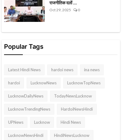
राजनीतिक दलों ...
Oct 29, 2025
0
Popular Tags
Latest Hindi News
hardoi news
ina news
hardoi
LucknowNews
LucknowTopNews
LucknowDailyNews
TodayNewsLucknow
LucknowTrendingNews
HardoiNewsHindi
UPNews
Lucknow
Hindi News
LucknowNewsHindi
HindiNewsLucknow