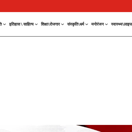
ति
इतिहास \ साहित्य
शिक्षा\रोजगार
संस्कृति\धर्म
मनोरंजन
स्वास्थ्य\लाइ