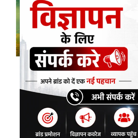
शिक्षा\रोजगार
संस्कृति\धर्म
मनोरंजन
स्वास्थ्य\लाइफस्टाइल
जुर्म
विशेष स्टोरी
अजब गजब
कृषि
नई दिल्ली
टेक्नोलॉजी / बिजनेस