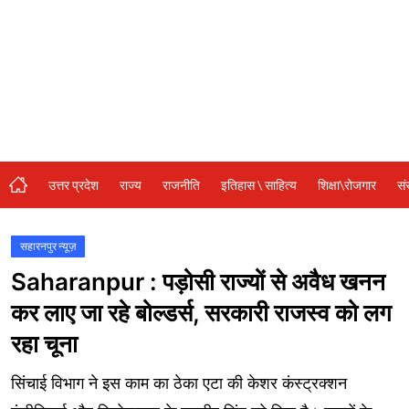
संस्कृति\धर्म
मनोरंजन
स्वास्थ्य\लाइफस्टाइल
जुर्म
विशेष स्टोरी
उत्तर प्रदेश
राज्य
राजनीति
इतिहास \ साहित्य
शिक्षा\रोजगार
सं
अजब गजब
कृषि
सहारनपुर न्यूज़
Saharanpur : पड़ोसी राज्यों से अवैध खनन
नई दिल्ली
कर लाए जा रहे बोल्डर्स, सरकारी राजस्व को लग
टेक्नोलॉजी / बिजनेस
रहा चूना
खेल
सिंचाई विभाग ने इस काम का ठेका एटा की केशर कंस्ट्रक्शन
वायरल न्यूज़