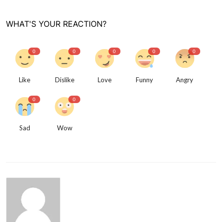
WHAT'S YOUR REACTION?
0
0
0
0
0
Like
Dislike
Love
Funny
Angry
0
0
Sad
Wow