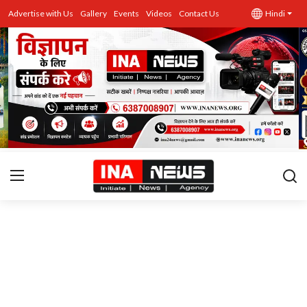
Advertise with Us
Gallery
Events
Videos
Contact Us
Hindi
उत्तर प्रदेश
Advertise with Us
Events
राज्य
Gallery
राजनीति
Contacts
इतिहास \ साहित्य
शिक्षा\रोजगार