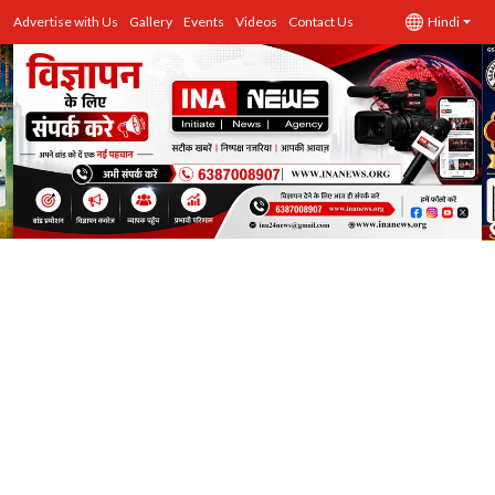
Advertise with Us
Gallery
Events
Videos
Contact Us
Hindi
उत्तर प्रदेश
Advertise with Us
Events
राज्य
Gallery
राजनीति
Contacts
इतिहास \ साहित्य
शिक्षा\रोजगार