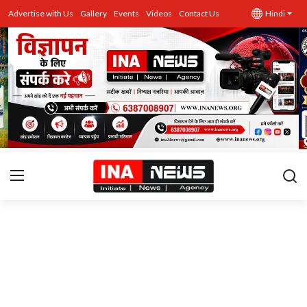
Advertise with Us
Gallery
Events
Videos
Contact Us
Hindi
उत्तर प्रदेश
Advertise with Us
Events
राज्य
Gallery
राजनीति
Contacts
इतिहास \ साहित्य
शिक्षा\रोजगार