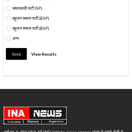
समाजवादी पार्टी (SP)
बहुजन समाज पार्टी (BSP)
बहुजन समाज पार्टी (BSP)
अन्य
Vote
View Results
आई.एन. ए. न्यूज़ (INA NEWS) initiate news agency भारत में सबसे तेजी से