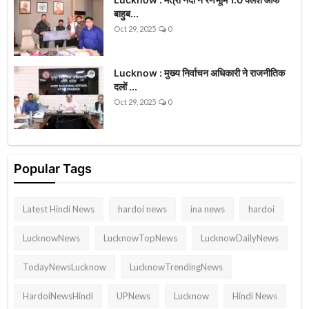
बाहुब...
Oct 29, 2025
0
Lucknow : मुख्य निर्वाचन अधिकारी ने राजनीतिक
दलों ...
Oct 29, 2025
0
Popular Tags
Latest Hindi News
hardoi news
ina news
hardoi
LucknowNews
LucknowTopNews
LucknowDailyNews
TodayNewsLucknow
LucknowTrendingNews
HardoiNewsHindi
UPNews
Lucknow
Hindi News