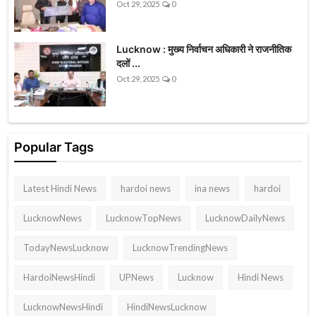
Oct 29, 2025
0
Lucknow : मुख्य निर्वाचन अधिकारी ने राजनीतिक
दलों ...
Oct 29, 2025
0
Popular Tags
Latest Hindi News
hardoi news
ina news
hardoi
LucknowNews
LucknowTopNews
LucknowDailyNews
TodayNewsLucknow
LucknowTrendingNews
HardoiNewsHindi
UPNews
Lucknow
Hindi News
LucknowNewsHindi
HindiNewsLucknow