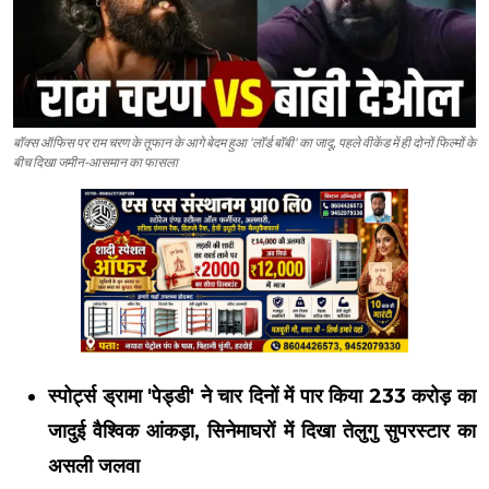
बॉक्स ऑफिस पर राम चरण के तूफान के आगे बेदम हुआ 'लॉर्ड बॉबी' का जादू, पहले वीकेंड में ही दोनों फिल्मों के
बीच दिखा जमीन-आसमान का फासला
स्पोर्ट्स ड्रामा 'पेड्डी' ने चार दिनों में पार किया 233 करोड़ का
जादुई वैश्विक आंकड़ा, सिनेमाघरों में दिखा तेलुगु सुपरस्टार का
असली जलवा