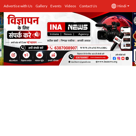
Advertise with Us
Gallery
Events
Videos
Contact Us
Hindi
उत्तर प्रदेश
Advertise with Us
Events
राज्य
Gallery
राजनीति
Contacts
इतिहास \ साहित्य
शिक्षा\रोजगार