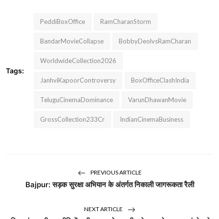
PeddiBoxOffice
RamCharanStorm
BandarMovieCollapse
BobbyDeolvsRamCharan
WorldwideCollection2026
Tags:
JanhviKapoorControversy
BoxOfficeClashIndia
TeluguCinemaDominance
VarunDhawanMovie
GrossCollection233Cr
IndianCinemaBusiness
PREVIOUS ARTICLE
Bajpur: सड़क सुरक्षा अभियान के अंतर्गत निकाली जागरूकता रैली
NEXT ARTICLE