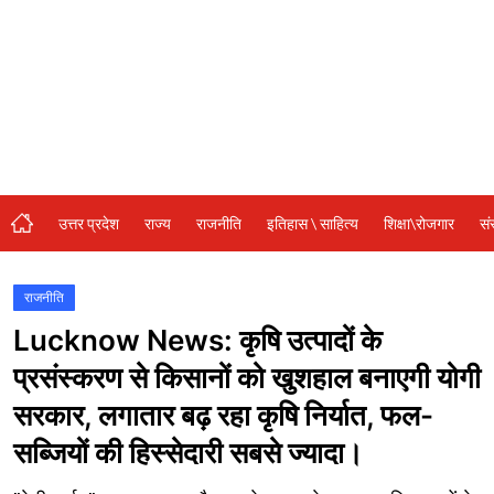
संस्कृति\धर्म
मनोरंजन
स्वास्थ्य\लाइफस्टाइल
जुर्म
विशेष स्टोरी
उत्तर प्रदेश
राज्य
राजनीति
इतिहास \ साहित्य
शिक्षा\रोजगार
सं
अजब गजब
कृषि
राजनीति
Lucknow News: कृषि उत्पादों के
नई दिल्ली
प्रसंस्करण से किसानों को खुशहाल बनाएगी योगी
टेक्नोलॉजी / बिजनेस
सरकार, लगातार बढ़ रहा कृषि निर्यात, फल-
खेल
सब्जियों की हिस्सेदारी सबसे ज्यादा।
वायरल न्यूज़