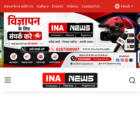
Advertise with Us
Gallery
Events
Videos
Contact Us
Hindi
उत्तर प्रदेश
Advertise with Us
Events
राज्य
Gallery
राजनीति
Contacts
इतिहास \ साहित्य
शिक्षा\रोजगार