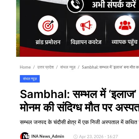
शिक्षा\रोजगार
संस्कृति\धर्म
मनोरंजन
स्वास्थ्य\लाइफस्टाइल
जुर्म
Home
उत्तर प्रदेश
संभल न्यूज़
Sambhal: सम्भल में ‘इलाज’ बना मौत का 
विशेष स्टोरी
संभल न्यूज़
Sambhal: सम्भल में ‘इलाज’ 
अजब गजब
मोनम की संदिग्ध मौत पर अस्पता
कृषि
नई दिल्ली
सम्भल जनपद के चंदौसी क्षेत्र में एक निजी अस्पताल में कथ
टेक्नोलॉजी / बिजनेस
INA News_Admin
Apr 23, 2026 - 16:27