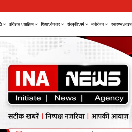
ति
इतिहास \ साहित्य
शिक्षा\रोजगार
संस्कृति\धर्म
मनोरंजन
स्वास्थ्य\लाइ