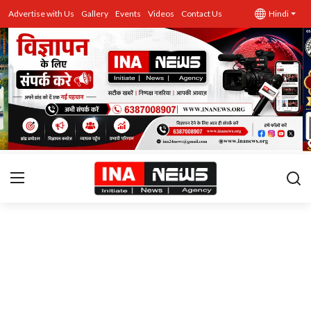
Advertise with Us
Gallery
Events
Videos
Contact Us
Hindi
उत्तर प्रदेश
Advertise with Us
Events
राज्य
Gallery
राजनीति
Contacts
इतिहास \ साहित्य
शिक्षा\रोजगार