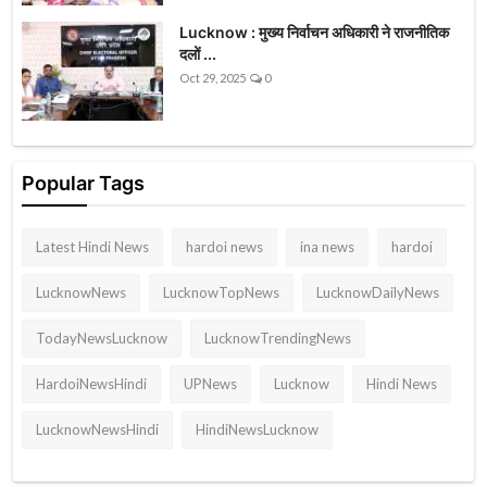
Lucknow : मुख्य निर्वाचन अधिकारी ने राजनीतिक
दलों ...
Oct 29, 2025
0
Popular Tags
Latest Hindi News
hardoi news
ina news
hardoi
LucknowNews
LucknowTopNews
LucknowDailyNews
TodayNewsLucknow
LucknowTrendingNews
HardoiNewsHindi
UPNews
Lucknow
Hindi News
LucknowNewsHindi
HindiNewsLucknow