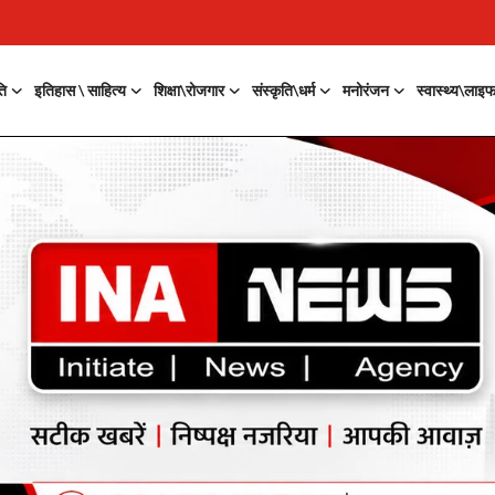
ति
इतिहास \ साहित्य
शिक्षा\रोजगार
संस्कृति\धर्म
मनोरंजन
स्वास्थ्य\लाइ