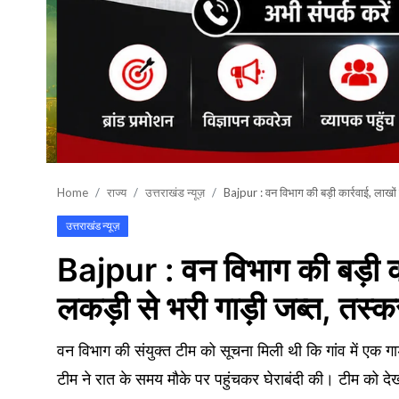
शिक्षा\रोजगार
संस्कृति\धर्म
मनोरंजन
स्वास्थ्य\लाइफस्टाइल
जुर्म
Home
राज्य
उत्तराखंड न्यूज़
Bajpur : वन विभाग की बड़ी कार्रवाई, लाखों
विशेष स्टोरी
उत्तराखंड न्यूज़
Bajpur : वन विभाग की बड़ी का
अजब गजब
लकड़ी से भरी गाड़ी जब्त, तस्
कृषि
नई दिल्ली
वन विभाग की संयुक्त टीम को सूचना मिली थी कि गांव में एक गा
टीम ने रात के समय मौके पर पहुंचकर घेराबंदी की। टीम को 
टेक्नोलॉजी / बिजनेस