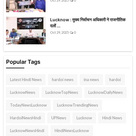
Oct 29, 2025
0
Lucknow : मुख्य निर्वाचन अधिकारी ने राजनीतिक
दलों ...
Oct 29, 2025
0
Popular Tags
Latest Hindi News
hardoi news
ina news
hardoi
LucknowNews
LucknowTopNews
LucknowDailyNews
TodayNewsLucknow
LucknowTrendingNews
HardoiNewsHindi
UPNews
Lucknow
Hindi News
LucknowNewsHindi
HindiNewsLucknow