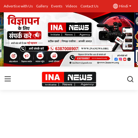
Advertise with Us
Gallery
Events
Videos
Contact Us
Hindi
उत्तर प्रदेश
Advertise with Us
Events
राज्य
Gallery
राजनीति
Contacts
इतिहास \ साहित्य
शिक्षा\रोजगार