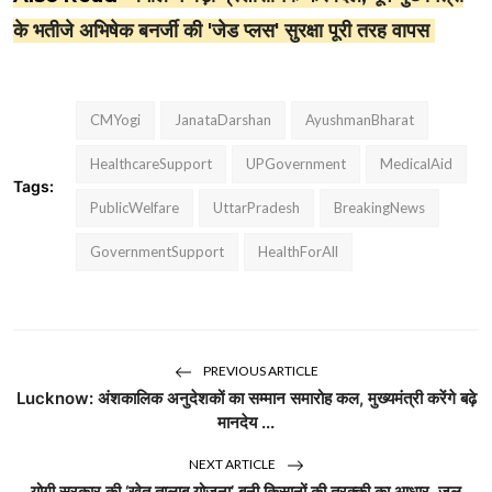
के भतीजे अभिषेक बनर्जी की 'जेड प्लस' सुरक्षा पूरी तरह वापस
CMYogi
JanataDarshan
AyushmanBharat
HealthcareSupport
UPGovernment
MedicalAid
Tags:
PublicWelfare
UttarPradesh
BreakingNews
GovernmentSupport
HealthForAll
PREVIOUS ARTICLE
Lucknow: अंशकालिक अनुदेशकों का सम्मान समारोह कल, मुख्यमंत्री करेंगे बढ़े
मानदेय ...
NEXT ARTICLE
योगी सरकार की ‘खेत तालाब योजना’ बनी किसानों की तरक्की का आधार, जल