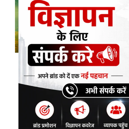
शिक्षा\रोजगार
संस्कृति\धर्म
मनोरंजन
स्वास्थ्य\लाइफस्टाइल
जुर्म
विशेष स्टोरी
अजब गजब
नई दिल्ली
कृषि
टेक्नोलॉजी / बिजनेस