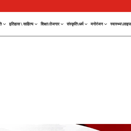
ति
इतिहास \ साहित्य
शिक्षा\रोजगार
संस्कृति\धर्म
मनोरंजन
स्वास्थ्य\लाइ