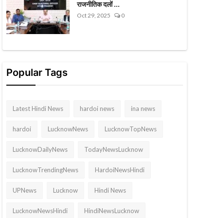
राजनीतिक दलों ...
Oct 29, 2025
0
Popular Tags
Latest Hindi News
hardoi news
ina news
hardoi
LucknowNews
LucknowTopNews
LucknowDailyNews
TodayNewsLucknow
LucknowTrendingNews
HardoiNewsHindi
UPNews
Lucknow
Hindi News
LucknowNewsHindi
HindiNewsLucknow