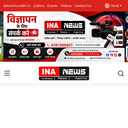
Advertise with Us
Gallery
Events
Videos
Contact Us
Hindi
उत्तर प्रदेश
Advertise with Us
Events
राज्य
Gallery
राजनीति
Contacts
इतिहास \ साहित्य
शिक्षा\रोजगार