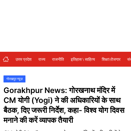
संस्कृति\धर्म
मनोरंजन
स्वास्थ्य\लाइफस्टाइल
जुर्म
विशेष स्टोरी
उत्तर प्रदेश
राज्य
राजनीति
इतिहास \ साहित्य
शिक्षा\रोजगार
सं
अजब गजब
नई दिल्ली
गोरखपुर न्यूज़
Gorakhpur News: गोरखनाथ मंदिर में
कृषि
CM योगी (Yogi) ने की अधिकारियों के साथ
टेक्नोलॉजी / बिजनेस
बैठक, दिए जरूरी निर्देश, कहा- विश्व योग दिवस
खेल
मनाने की करें व्यापक तैयारी
वायरल न्यूज़