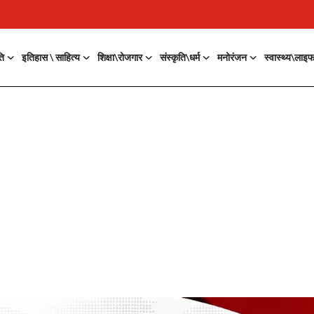
ति
इतिहास \ साहित्य
शिक्षा\रोजगार
संस्कृति\धर्म
मनोरंजन
स्वास्थ्य\लाइ