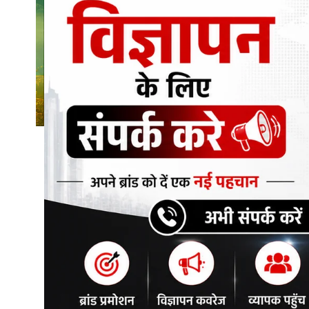
शिक्षा\रोजगार
संस्कृति\धर्म
मनोरंजन
स्वास्थ्य\लाइफस्टाइल
जुर्म
विशेष स्टोरी
अजब गजब
कृषि
नई दिल्ली
टेक्नोलॉजी / बिजनेस