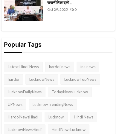
राजनीतिक दलों ...
Oct 29, 2025
0
Popular Tags
Latest Hindi News
hardoi news
ina news
hardoi
LucknowNews
LucknowTopNews
LucknowDailyNews
TodayNewsLucknow
UPNews
LucknowTrendingNews
HardoiNewsHindi
Lucknow
Hindi News
LucknowNewsHindi
HindiNewsLucknow