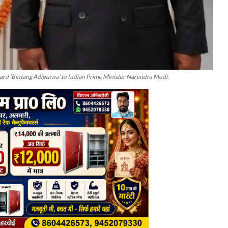
ward 'Bintang Adipurna' to Indian Prime Minister Narendra Modi.