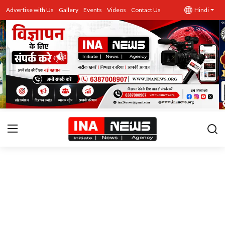
Advertise with Us
Gallery
Events
Videos
Contact Us
Hindi
उत्तर प्रदेश
Advertise with Us
Events
राज्य
Gallery
राजनीति
Contacts
इतिहास \ साहित्य
शिक्षा\रोजगार