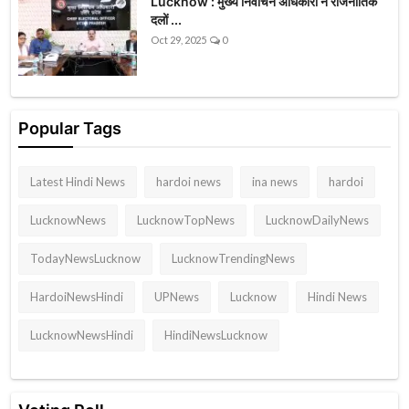
Lucknow : मुख्य निर्वाचन अधिकारी ने राजनीतिक
दलों ...
Oct 29, 2025
0
Popular Tags
Latest Hindi News
hardoi news
ina news
hardoi
LucknowNews
LucknowTopNews
LucknowDailyNews
TodayNewsLucknow
LucknowTrendingNews
HardoiNewsHindi
UPNews
Lucknow
Hindi News
LucknowNewsHindi
HindiNewsLucknow