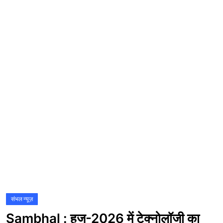
संस्कृति\धर्म
मनोरंजन
स्वास्थ्य\लाइफस्टाइल
जुर्म
विशेष स्टोरी
अजब गजब
नई दिल्ली
कृषि
टेक्नोलॉजी / बिजनेस
खेल
संभल न्यूज़
Sambhal : हज-2026 में टेक्नोलॉजी का
वायरल न्यूज़