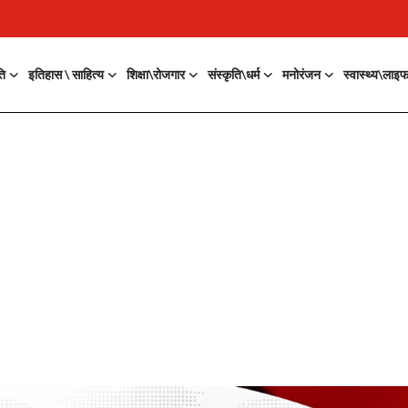
ति
इतिहास \ साहित्य
शिक्षा\रोजगार
संस्कृति\धर्म
मनोरंजन
स्वास्थ्य\लाइ