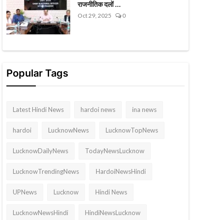
राजनीतिक दलों ...
Oct 29, 2025
0
Popular Tags
Latest Hindi News
hardoi news
ina news
hardoi
LucknowNews
LucknowTopNews
LucknowDailyNews
TodayNewsLucknow
LucknowTrendingNews
HardoiNewsHindi
UPNews
Lucknow
Hindi News
LucknowNewsHindi
HindiNewsLucknow