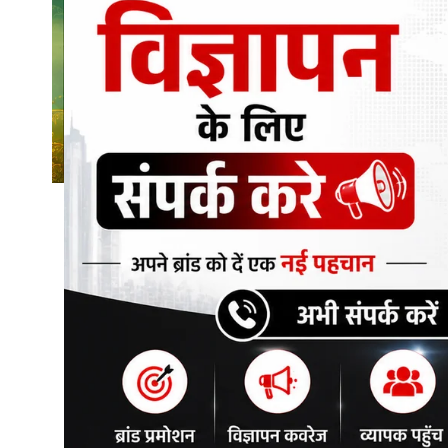
शिक्षा\रोजगार
संस्कृति\धर्म
मनोरंजन
स्वास्थ्य\लाइफस्टाइल
जुर्म
विशेष स्टोरी
अजब गजब
कृषि
नई दिल्ली
टेक्नोलॉजी / बिजनेस