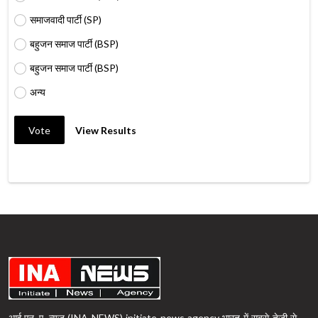
समाजवादी पार्टी (SP)
बहुजन समाज पार्टी (BSP)
बहुजन समाज पार्टी (BSP)
अन्य
Vote
View Results
आई.एन. ए. न्यूज़ (INA NEWS) initiate news agency भारत में सबसे तेजी से