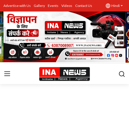
Advertise with Us
Gallery
Events
Videos
Contact Us
Hindi
उत्तर प्रदेश
Advertise with Us
Events
राज्य
Gallery
राजनीति
Contacts
इतिहास \ साहित्य
शिक्षा\रोजगार