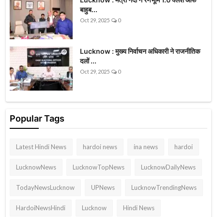
बाहुब...
Oct 29, 2025
0
Lucknow : मुख्य निर्वाचन अधिकारी ने राजनीतिक
दलों ...
Oct 29, 2025
0
Popular Tags
Latest Hindi News
hardoi news
ina news
hardoi
LucknowNews
LucknowTopNews
LucknowDailyNews
TodayNewsLucknow
UPNews
LucknowTrendingNews
HardoiNewsHindi
Lucknow
Hindi News