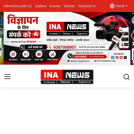
Advertise with Us
Gallery
Events
Videos
Contact Us
Hindi
उत्तर प्रदेश
Advertise with Us
Events
राज्य
Gallery
राजनीति
Contacts
इतिहास \ साहित्य
शिक्षा\रोजगार