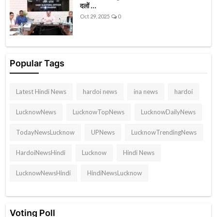
दलों ...
Oct 29, 2025
0
Popular Tags
Latest Hindi News
hardoi news
ina news
hardoi
LucknowNews
LucknowTopNews
LucknowDailyNews
TodayNewsLucknow
UPNews
LucknowTrendingNews
HardoiNewsHindi
Lucknow
Hindi News
LucknowNewsHindi
HindiNewsLucknow
Voting Poll