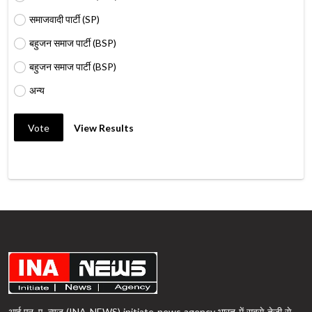
समाजवादी पार्टी (SP)
बहुजन समाज पार्टी (BSP)
बहुजन समाज पार्टी (BSP)
अन्य
Vote
View Results
आई.एन. ए. न्यूज़ (INA NEWS) initiate news agency भारत में सबसे तेजी से