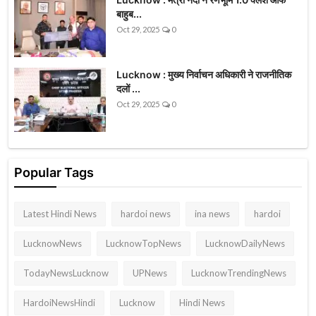
बाहुब...
Oct 29, 2025
0
Lucknow : मुख्य निर्वाचन अधिकारी ने राजनीतिक
दलों ...
Oct 29, 2025
0
Popular Tags
Latest Hindi News
hardoi news
ina news
hardoi
LucknowNews
LucknowTopNews
LucknowDailyNews
TodayNewsLucknow
UPNews
LucknowTrendingNews
HardoiNewsHindi
Lucknow
Hindi News