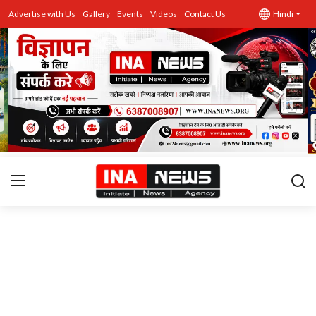
Advertise with Us
Gallery
Events
Videos
Contact Us
Hindi
उत्तर प्रदेश
Advertise with Us
Events
राज्य
Gallery
राजनीति
Contacts
इतिहास \ साहित्य
शिक्षा\रोजगार