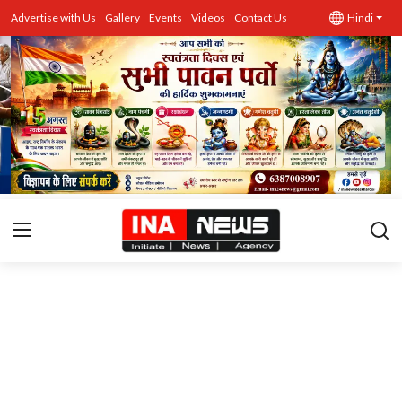
Advertise with Us
Gallery
Events
Videos
Contact Us
Hindi
उत्तर प्रदेश
Advertise with Us
Events
राज्य
Gallery
राजनीति
Contacts
इतिहास \ साहित्य
शिक्षा\रोजगार