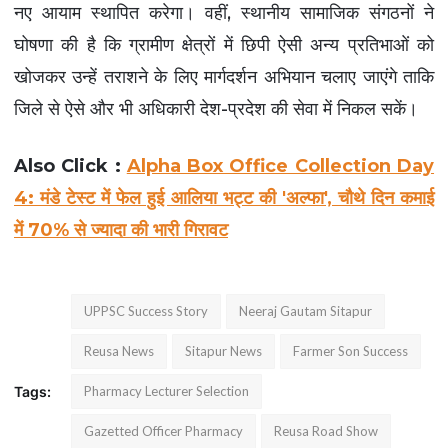
नए आयाम स्थापित करेगा। वहीं, स्थानीय सामाजिक संगठनों ने
विशेष स्टोरी
घोषणा की है कि ग्रामीण क्षेत्रों में छिपी ऐसी अन्य प्रतिभाओं को
खोजकर उन्हें तराशने के लिए मार्गदर्शन अभियान चलाए जाएंगे ताकि
अजब गजब
जिले से ऐसे और भी अधिकारी देश-प्रदेश की सेवा में निकल सकें।
कृषि
Also Click :
Alpha Box Office Collection Day
नई दिल्ली
4: मंडे टेस्ट में फेल हुई आलिया भट्ट की 'अल्फा', चौथे दिन कमाई
में 70% से ज्यादा की भारी गिरावट
टेक्नोलॉजी / बिजनेस
खेल
UPPSC Success Story
Neeraj Gautam Sitapur
क्रिकेट
Reusa News
Sitapur News
Farmer Son Success
वायरल न्यूज़
Tags:
Pharmacy Lecturer Selection
Gazetted Officer Pharmacy
Reusa Road Show
About Us
Contact