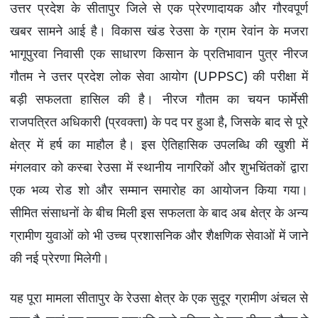
उत्तर प्रदेश के सीतापुर जिले से एक प्रेरणादायक और गौरवपूर्ण
लखनऊ न्यूज़
खबर सामने आई है। विकास खंड रेउसा के ग्राम रेवांन के मजरा
वाराणसी न्यूज़
भागूपुरवा निवासी एक साधारण किसान के प्रतिभावान पुत्र नीरज
सीतापुर न्यूज़
गौतम ने उत्तर प्रदेश लोक सेवा आयोग (UPPSC) की परीक्षा में
बलरामपुर न्यूज़
बड़ी सफलता हासिल की है। नीरज गौतम का चयन फार्मेसी
अम्बेडकरनगर न्यूज़
राजपत्रित अधिकारी (प्रवक्ता) के पद पर हुआ है, जिसके बाद से पूरे
हापुड़ न्यूज़
क्षेत्र में हर्ष का माहौल है। इस ऐतिहासिक उपलब्धि की खुशी में
आगरा न्यूज़
मंगलवार को कस्बा रेउसा में स्थानीय नागरिकों और शुभचिंतकों द्वारा
बिजनौर न्यूज़
एक भव्य रोड शो और सम्मान समारोह का आयोजन किया गया।
लखीमपुर- खीरी न्यूज़
सीमित संसाधनों के बीच मिली इस सफलता के बाद अब क्षेत्र के अन्य
अयोध्या न्यूज़
ग्रामीण युवाओं को भी उच्च प्रशासनिक और शैक्षणिक सेवाओं में जाने
संत कबीर नगर
की नई प्रेरणा मिलेगी।
पीलीभीत न्यूज़
श्रावस्ती न्यूज़
यह पूरा मामला सीतापुर के रेउसा क्षेत्र के एक सुदूर ग्रामीण अंचल से