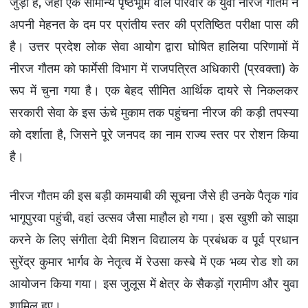
गाजीपुर न्यूज़
जुड़ा है, जहां एक सामान्य पृष्ठभूमि वाले परिवार के युवा नीरज गौतम ने
अपनी मेहनत के दम पर प्रांतीय स्तर की प्रतिष्ठित परीक्षा पास की
Advertise with Us
है। उत्तर प्रदेश लोक सेवा आयोग द्वारा घोषित हालिया परिणामों में
नीरज गौतम को फार्मेसी विभाग में राजपत्रित अधिकारी (प्रवक्ता) के
Events
रूप में चुना गया है। एक बेहद सीमित आर्थिक दायरे से निकलकर
राज्य
सरकारी सेवा के इस ऊंचे मुकाम तक पहुंचना नीरज की कड़ी तपस्या
को दर्शाता है, जिसने पूरे जनपद का नाम राज्य स्तर पर रोशन किया
महाराष्ट्र न्यूज़
है।
झारखण्ड न्यूज़
उत्तराखंड न्यूज़
नीरज गौतम की इस बड़ी कामयाबी की सूचना जैसे ही उनके पैतृक गांव
बिहार न्यूज़
भागूपुरवा पहुंची, वहां उत्सव जैसा माहौल हो गया। इस खुशी को साझा
हरियाणा न्यूज़
करने के लिए संगीता देवी मिशन विद्यालय के प्रबंधक व पूर्व प्रधान
मध्य प्रदेश न्यूज़
सुरेंद्र कुमार भार्गव के नेतृत्व में रेउसा कस्बे में एक भव्य रोड शो का
आयोजन किया गया। इस जुलूस में क्षेत्र के सैकड़ों ग्रामीण और युवा
Gallery
शामिल हुए।