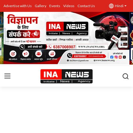
Advertise with Us
Gallery
Events
Videos
Contact Us
Hindi
उत्तर प्रदेश
Advertise with Us
Events
राज्य
Gallery
राजनीति
Contacts
इतिहास \ साहित्य
शिक्षा\रोजगार