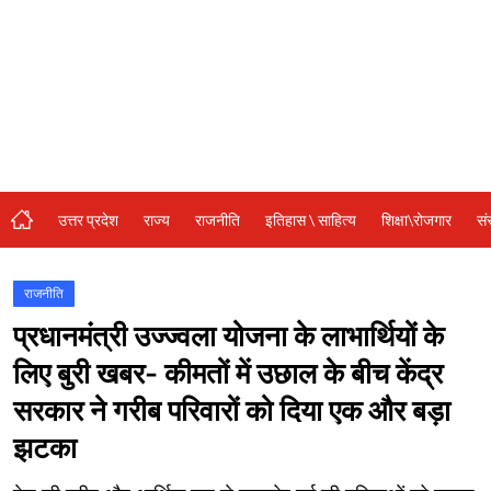
संस्कृति\धर्म
मनोरंजन
स्वास्थ्य\लाइफस्टाइल
जुर्म
विशेष स्टोरी
उत्तर प्रदेश
राज्य
राजनीति
इतिहास \ साहित्य
शिक्षा\रोजगार
सं
अजब गजब
कृषि
राजनीति
प्रधानमंत्री उज्ज्वला योजना के लाभार्थियों के
नई दिल्ली
लिए बुरी खबर- कीमतों में उछाल के बीच केंद्र
टेक्नोलॉजी / बिजनेस
सरकार ने गरीब परिवारों को दिया एक और बड़ा
खेल
झटका
वायरल न्यूज़