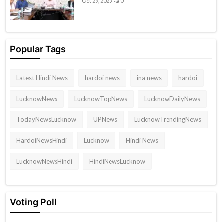
Oct 29, 2025
0
Popular Tags
Latest Hindi News
hardoi news
ina news
hardoi
LucknowNews
LucknowTopNews
LucknowDailyNews
TodayNewsLucknow
UPNews
LucknowTrendingNews
HardoiNewsHindi
Lucknow
Hindi News
LucknowNewsHindi
HindiNewsLucknow
Voting Poll