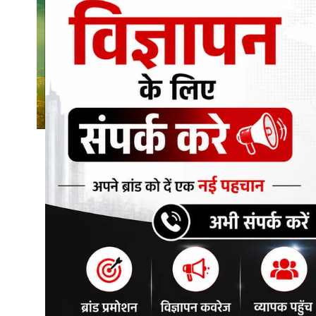
शिक्षा\रोजगार
संस्कृति\धर्म
मनोरंजन
स्वास्थ्य\लाइफस्टाइल
जुर्म
विशेष स्टोरी
अजब गजब
कृषि
नई दिल्ली
टेक्नोलॉजी / बिजनेस