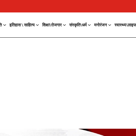
ति
इतिहास \ साहित्य
शिक्षा\रोजगार
संस्कृति\धर्म
मनोरंजन
स्वास्थ्य\लाइ