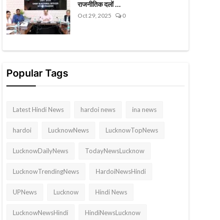
राजनीतिक दलों ...
Oct 29, 2025
0
Popular Tags
Latest Hindi News
hardoi news
ina news
hardoi
LucknowNews
LucknowTopNews
LucknowDailyNews
TodayNewsLucknow
LucknowTrendingNews
HardoiNewsHindi
UPNews
Lucknow
Hindi News
LucknowNewsHindi
HindiNewsLucknow