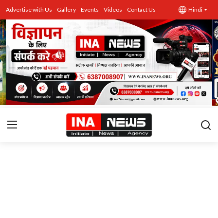
Advertise with Us
Gallery
Events
Videos
Contact Us
Hindi
उत्तर प्रदेश
Advertise with Us
Events
राज्य
Gallery
राजनीति
Contacts
इतिहास \ साहित्य
शिक्षा\रोजगार