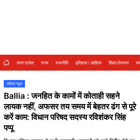
संस्कृति\धर्म
मनोरंजन
स्वास्थ्य\लाइफस्टाइल
जुर्म
विशेष स्टोरी
उत्तर प्रदेश
राज्य
राजनीति
इतिहास \ साहित्य
शिक्षा\रोजगार
सं
अजब गजब
नई दिल्ली
बलिया न्यूज़
Ballia : जनहित के कामों में कोताही सहने
कृषि
लायक नहीं, अफसर तय समय में बेहतर ढंग से पूरे
टेक्नोलॉजी / बिजनेस
करें काम: विधान परिषद सदस्य रविशंकर सिंह
खेल
पप्पू
वायरल न्यूज़