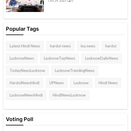
Oct 29, 2025
0
Popular Tags
Latest Hindi News
hardoi news
ina news
hardoi
LucknowNews
LucknowTopNews
LucknowDailyNews
TodayNewsLucknow
LucknowTrendingNews
HardoiNewsHindi
UPNews
Lucknow
Hindi News
LucknowNewsHindi
HindiNewsLucknow
Voting Poll