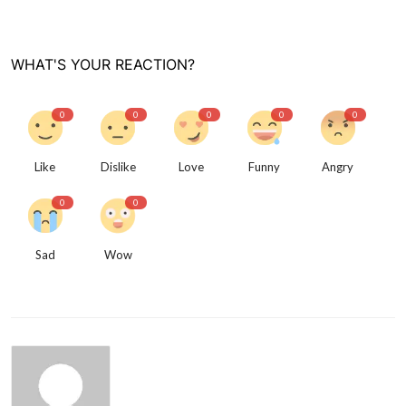
WHAT'S YOUR REACTION?
0
0
0
0
0
Like
Dislike
Love
Funny
Angry
0
0
Sad
Wow