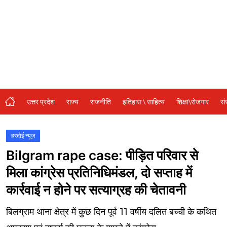
संस्कृति\धर्म
मनोरंजन
स्वास्थ्य\लाइफस्टाइल
जुर्म
विशेष स्टोरी
उत्तर प्रदेश
राज्य
राजनीति
इतिहास \ साहित्य
शिक्षा\रोजगार
सं
अजब गजब
नई दिल्ली
हरदोई न्यूज़
Bilgram rape case: पीड़ित परिवार से
कृषि
मिला कांग्रेस प्रतिनिधिमंडल, दो सप्ताह में
टेक्नोलॉजी / बिजनेस
कार्रवाई न होने पर सत्याग्रह की चेतावनी
खेल
बिलग्राम थाना क्षेत्र में कुछ दिन पूर्व 11 वर्षीय दलित बच्ची के कथित
वायरल न्यूज़