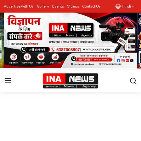
Advertise with Us
Gallery
Events
Videos
Contact Us
Hindi
उत्तर प्रदेश
Advertise with Us
Events
राज्य
Gallery
राजनीति
Contacts
इतिहास \ साहित्य
शिक्षा\रोजगार