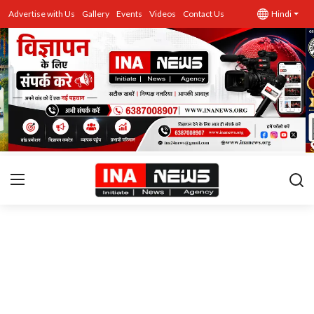
Advertise with Us
Gallery
Events
Videos
Contact Us
Hindi
उत्तर प्रदेश
Advertise with Us
Events
राज्य
Gallery
राजनीति
Contacts
इतिहास \ साहित्य
शिक्षा\रोजगार