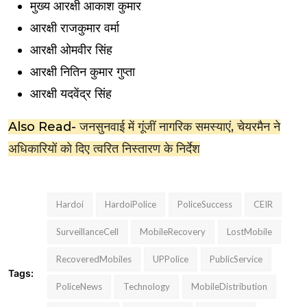
मुख्य आरक्षी आकाश कुमार
आरक्षी राजकुमार वर्मा
आरक्षी ओमवीर सिंह
आरक्षी नितिन कुमार गुप्ता
आरक्षी यदवेंद्र सिंह
Also Read-
जनसुनवाई में गूंजीं नागरिक समस्याएं, चेयरमैन ने
अधिकारियों को दिए त्वरित निस्तारण के निर्देश
Hardoi
HardoiPolice
PoliceSuccess
CEIR
SurveillanceCell
MobileRecovery
LostMobile
RecoveredMobiles
UPPolice
PublicService
Tags:
PoliceNews
Technology
MobileDistribution