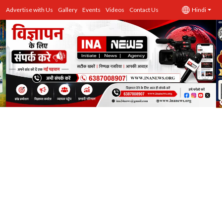
Advertise with Us
Gallery
Events
Videos
Contact Us
Hindi
उत्तर प्रदेश
Advertise with Us
Events
राज्य
Gallery
राजनीति
Contacts
इतिहास \ साहित्य
शिक्षा\रोजगार